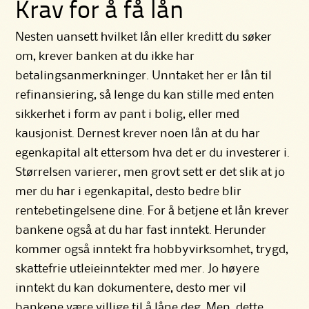
Krav for å få lån
Nesten uansett hvilket lån eller kreditt du søker
om, krever banken at du ikke har
betalingsanmerkninger. Unntaket her er
lån til
refinansiering
, så lenge du kan stille med enten
sikkerhet i form av pant i bolig, eller med
kausjonist. Dernest krever noen lån at du har
egenkapital alt ettersom hva det er du investerer i.
Størrelsen varierer, men grovt sett er det slik at jo
mer du har i egenkapital, desto bedre blir
rentebetingelsene dine. For å betjene et lån krever
bankene også at du har fast inntekt. Herunder
kommer også inntekt fra hobbyvirksomhet, trygd,
skattefrie utleieinntekter med mer. Jo høyere
inntekt du kan dokumentere, desto mer vil
bankene være villige til å låne deg. Men, dette