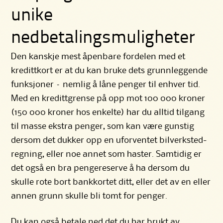
unike
nedbetalingsmuligheter
Den kanskje mest åpenbare fordelen med et
kredittkort er at du kan bruke dets grunnleggende
funksjoner – nemlig å låne penger til enhver tid.
Med en kredittgrense på opp mot 100 000 kroner
(150 000 kroner hos enkelte) har du alltid tilgang
til masse ekstra penger, som kan være gunstig
dersom det dukker opp en uforventet bilverksted-
regning, eller noe annet som haster. Samtidig er
det også en bra pengereserve å ha dersom du
skulle rote bort bankkortet ditt, eller det av en eller
annen grunn skulle bli tomt for penger.
Du kan også betale ned det du har brukt av