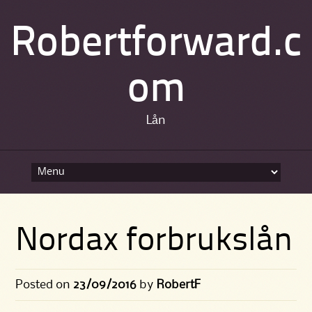
Robertforward.c
om
Lån
Skip
to
content
Nordax forbrukslån
Posted on
23/09/2016
by
RobertF