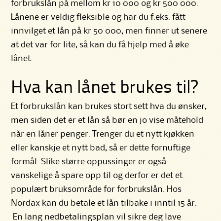
forbrukslån på mellom kr 10 000 og kr 500 000.
Lånene er veldig fleksible og har du f.eks. fått
innvilget et lån på kr 50 000, men finner ut senere
at det var for lite, så kan du få hjelp med å øke
lånet.
Hva kan lånet brukes til?
Et forbrukslån kan brukes stort sett hva du ønsker,
men
siden det er et lån
så bør en jo vise måtehold
når en låner penger. Trenger du et nytt kjøkken
eller kanskje et nytt bad, så er dette fornuftige
formål. Slike større oppussinger er også
vanskelige å spare opp til og derfor er det et
populært bruksområde for forbrukslån. Hos
Nordax kan du betale et lån tilbake i inntil 15 år.
En lang nedbetalingsplan vil sikre deg lave